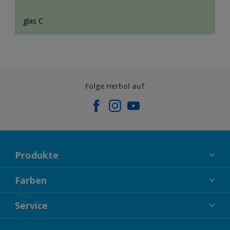
glas C
Folge Herbol auf
Produkte
FASSADENFARBEN
Farben
INNENFARBEN
KOLLEKTIONEN
Service
LACKE
FARBTRENDS
HOLZSCHUTZ
KONTAKT