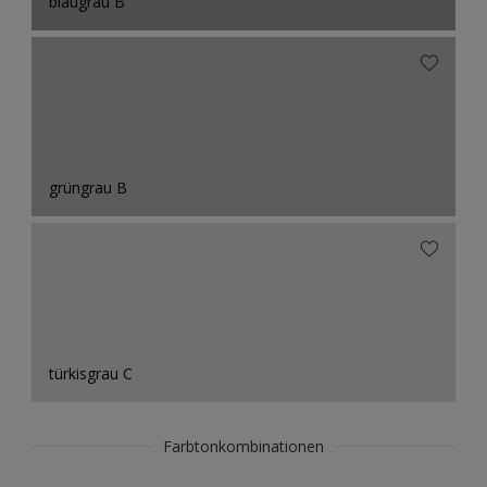
blaugrau B
grüngrau B
türkisgrau C
Farbtonkombinationen