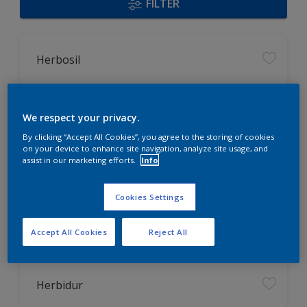
FILTER
Herbosil
optimierter Feuchteschutz durch
Siliconharzverstärkung
We respect your privacy.
strukturausgleichende Fülle
By clicking “Accept All Cookies”, you agree to the storing of cookies
spannungs - und schwundrissarm
on your device to enhance site navigation, analyze site usage, and
assist in our marketing efforts.
Info
Nur beim Händler erhältlich
Cookies Settings
Accept All Cookies
Reject All
Herbidur