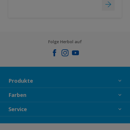
Folge Herbol auf
Produkte
FASSADENFARBEN
Farben
INNENFARBEN
KOLLEKTIONEN
Service
LACKE
FARBTRENDS
HOLZSCHUTZ
KONTAKT
FARBBERATUNG
GEWEBESYSTEM
DOWNLOADS