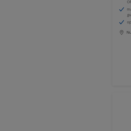
O
ma
gu
op
Nu