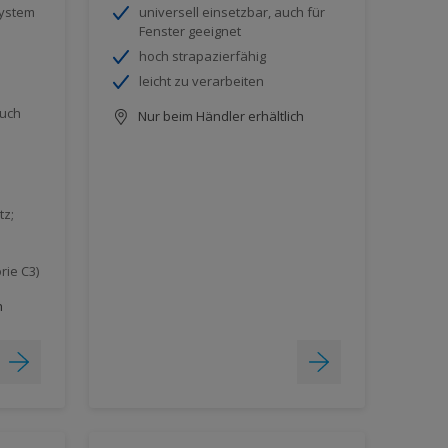
System
universell einsetzbar, auch für
Fenster geeignet
hoch strapazierfähig
leicht zu verarbeiten
auch
Nur beim Händler erhältlich
tz;
n
rie C3)
h