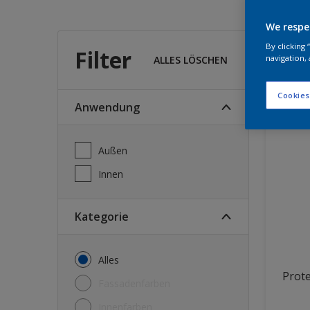
We respe
Wel
By clicking
Filter
navigation, 
ALLES LÖSCHEN
14
Produk
Cookies
Anwendung
Außen
Innen
Kategorie
Alles
Prote
Fassadenfarben
Innenfarben