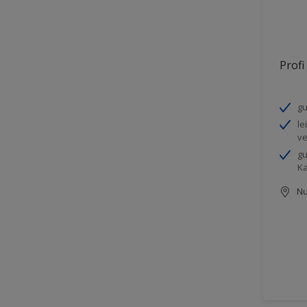
Profi
gu
le
ve
gu
K
Nu