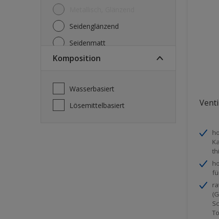
Metallisch, Glänzend
Seidenglänzend
Seidenmatt
Komposition
Seidenmatt, Seidenglänzend
Stumpfmatt
wasserbasiert
Tuchmatt
Venti
lösemittelbasiert
ho
Ka
th
ho
fü
ra
(G
Sc
To