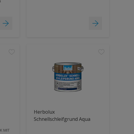
h
Herbolux
Schnellschleifgrund Aqua
K MIT