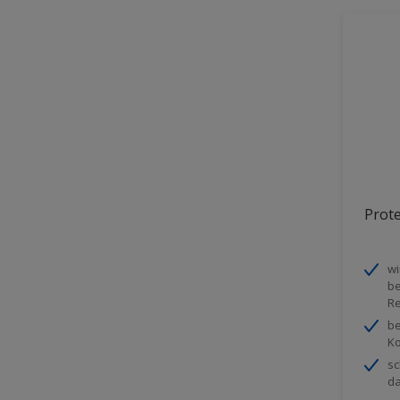
Prot
wi
be
Re
be
Ko
sc
da