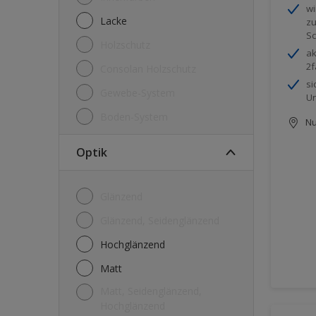
wi
Lacke
zu
Sc
Holzschutz
ak
2f
Consolan Holzschutz
si
Gewebe-System
Un
Boden-System
Nu
Optik
Glänzend
Glänzend, Seidenglänzend
Hochglänzend
Matt
Matt, Seidenglänzend,
Hochglänzend