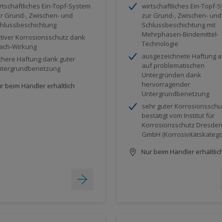
rtschaftliches Ein-Topf-System
wirtschaftliches Ein-Topf-
r Grund-, Zwischen- und
zur Grund-, Zwischen- und
hlussbeschichtung
Schlussbeschichtung mit
Mehrphasen-Bindemittel-
tiver Korrosionsschutz dank
Technologie
ach-Wirkung
ausgezeichnete Haftung 
chere Haftung dank guter
auf problematischen
tergrundbenetzung
Untergründen dank
hervorragender
r beim Händler erhältlich
Untergrundbenetzung
sehr guter Korrosionsschu
bestätigt vom Institut für
Korrosionsschutz Dresde
GmbH (Korrosivitätskatego
Nur beim Händler erhältlic