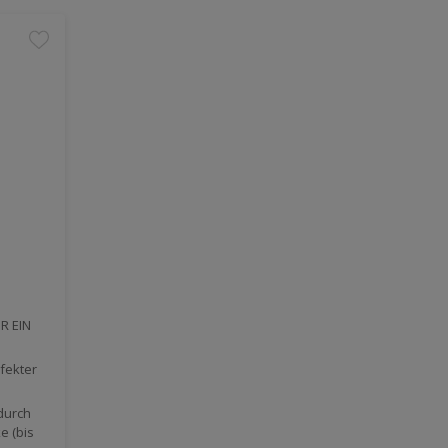
R EIN
fekter
durch
e (bis