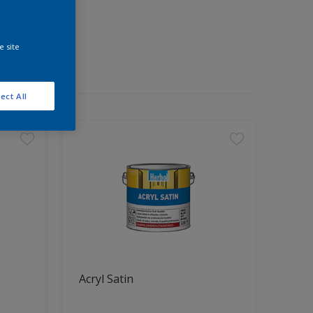
e site
ect All
Acryl Satin