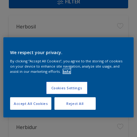
FILTER
Herbosil
optimierter Feuchteschutz durch
Siliconharzverstärkung
We respect your privacy.
strukturausgleichende Fülle
By clicking “Accept All Cookies”, you agree to the storing of cookies
spannungs - und schwundrissarm
on your device to enhance site navigation, analyze site usage, and
assist in our marketing efforts.
Info
Nur beim Händler erhältlich
Cookies Settings
Accept All Cookies
Reject All
Herbidur