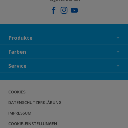
Produkte
FASSADENFARBEN
Farben
INNENFARBEN
KOLLEKTIONEN
Service
LACKE
FARBTRENDS
HOLZSCHUTZ
KONTAKT
FARBBERATUNG
GEWEBESYSTEM
DOWNLOADS
COOKIES
BODENSYSTEM
HERBOL NACHRICHTEN
DATENSCHUTZERKLÄRUNG
HERBOL WERBEMITTELSHOP
SCHULUNGEN
IMPRESSUM
COOKIE-EINSTELLUNGEN