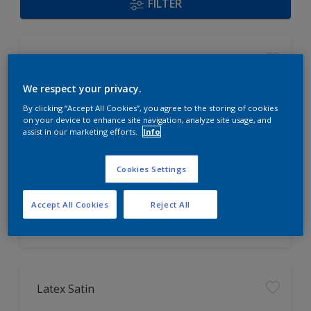
FILTER
Acryl Satin
We respect your privacy.
universell einsetzbar, auch für
By clicking “Accept All Cookies”, you agree to the storing of cookies
Fenster geeignet
on your device to enhance site navigation, analyze site usage, and
assist in our marketing efforts.
Info
hoch strapazierfähig
leicht zu verarbeiten
Cookies Settings
Nur beim Händler erhältlich
Accept All Cookies
Reject All
Latex Satin