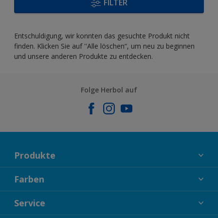
FILTER
Entschuldigung, wir konnten das gesuchte Produkt nicht
finden. Klicken Sie auf ''Alle löschen“, um neu zu beginnen
und unsere anderen Produkte zu entdecken.
Folge Herbol auf
Produkte
FASSADENFARBEN
Farben
INNENFARBEN
KOLLEKTIONEN
Service
LACKE
FARBTRENDS