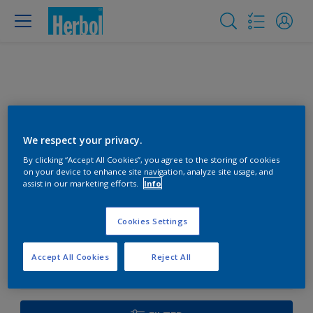
We respect your privacy.
By clicking “Accept All Cookies”, you agree to the storing of cookies
on your device to enhance site navigation, analyze site usage, and
Farbe wählen
assist in our marketing efforts.
Info
Welche Produkte brauchst
Cookies Settings
du?
Accept All Cookies
Reject All
0
Produkte gefunden