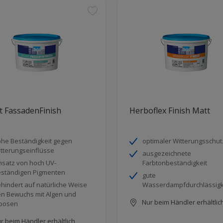
at FassadenFinish
Herboflex Finish Matt
he Beständigkeit gegen
optimaler Witterungsschut
tterungseinflüsse
ausgezeichnete
nsatz von hoch UV-
Farbtonbeständigkeit
ständigen Pigmenten
gute
hindert auf natürliche Weise
Wasserdampfdurchlässigk
n Bewuchs mit Algen und
Nur beim Händler erhältlic
oosen
r beim Händler erhältlich