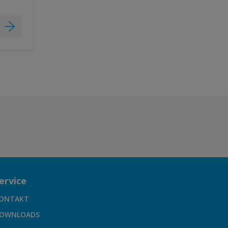
ervice
ONTAKT
OWNLOADS