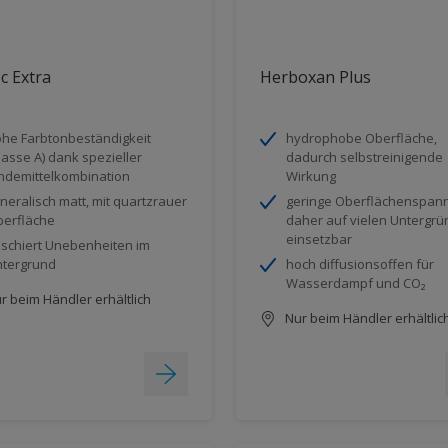
ec Extra
Herboxan Plus
he Farbtonbeständigkeit
hydrophobe Oberfläche,
lasse A) dank spezieller
dadurch selbstreinigende
ndemittelkombination
Wirkung
neralisch matt, mit quartzrauer
geringe Oberflächenspan
erfläche
daher auf vielen Untergr
einsetzbar
schiert Unebenheiten im
tergrund
hoch diffusionsoffen für
Wasserdampf und CO₂
r beim Händler erhältlich
Nur beim Händler erhältlic