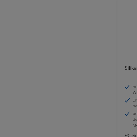
Silik
ho
Wi
Ei
be
be
de
M
Nu