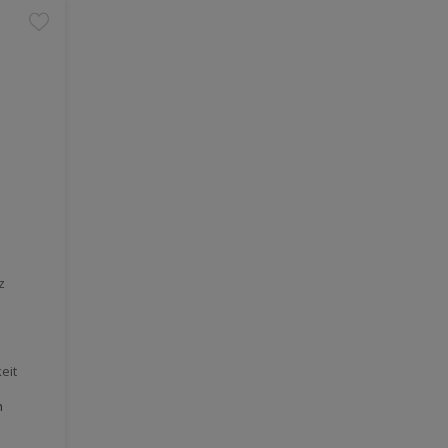
z
eit
h