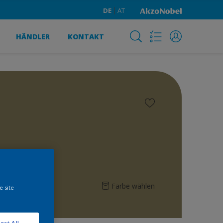
DE
AT
HÄNDLER
KONTAKT
Farbe wählen
e site
ect All