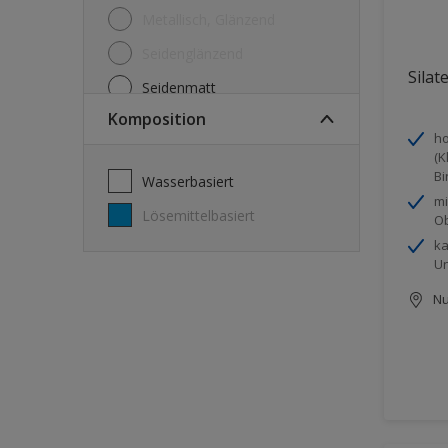
Metallisch, Glänzend
Seidenglänzend
Silat
Seidenmatt
Komposition
Seidenmatt, Seidenglänzend
ho
Stumpfmatt
(K
Bi
wasserbasiert
Tuchmatt
mi
lösemittelbasiert
Ob
ka
Un
Nu