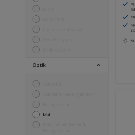
op
Lacke
Si
st
Holzschutz
sp
Consolan Holzschutz
sc
Gewebe-System
Nu
Boden-System
Optik
Glänzend
Glänzend, Seidenglänzend
Hochglänzend
Matt
Matt, Seidenglänzend,
Hochglänzend