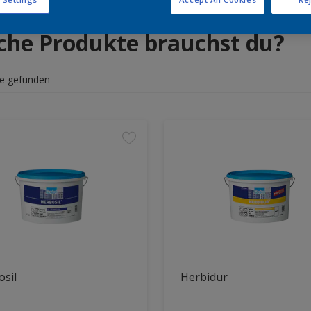
che Produkte brauchst du?
e gefunden
sil
Herbidur