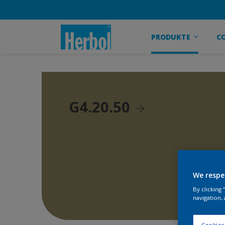
PRODUKTE
C
G4.20.50
We respe
By clicking
navigation, 
Cookies