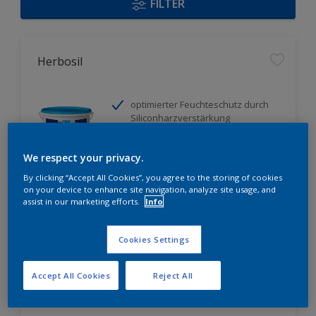
FILTER
Herbosil
optimierter Feuchteschutz durch
Siliconharzverstärkung
strukturausgleichende Fülle
spannungs - und schwundrissarm
We respect your privacy.
By clicking “Accept All Cookies”, you agree to the storing of cookies
Nur beim Händler erhältlich
on your device to enhance site navigation, analyze site usage, and
assist in our marketing efforts.
Info
Cookies Settings
Accept All Cookies
Reject All
Herbidur