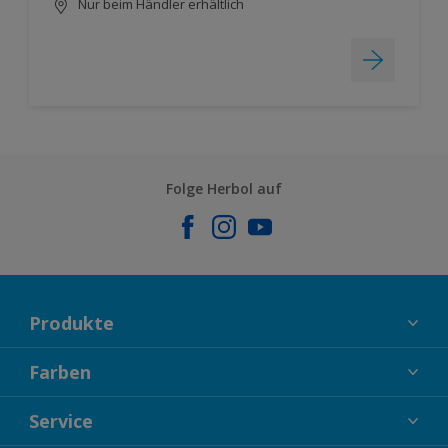
Nur beim Händler erhältlich
Folge Herbol auf
Produkte
FASSADENFARBEN
Farben
INNENFARBEN
KOLLEKTIONEN
Service
LACKE
FARBTRENDS