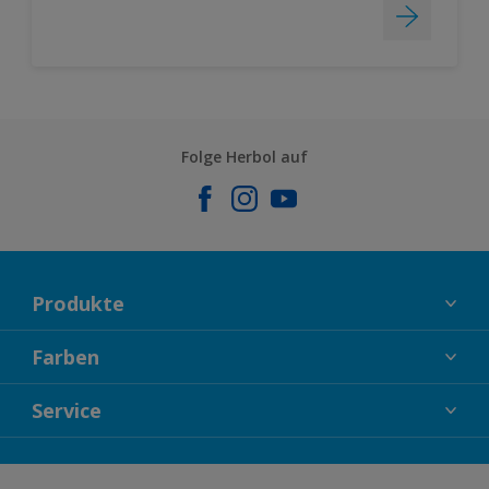
Folge Herbol auf
Produkte
FASSADENFARBEN
Farben
INNENFARBEN
KOLLEKTIONEN
Service
LACKE
FARBTRENDS
HOLZSCHUTZ
KONTAKT
FARBBERATUNG
GEWEBESYSTEM
DOWNLOADS