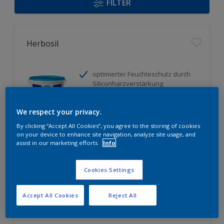
FILTER
Herbosil
optimierter Feuchteschutz durch
Siliconharzverstärkung
strukturausgleichende Fülle
spannungs - und schwundrissarm
We respect your privacy.
By clicking “Accept All Cookies”, you agree to the storing of cookies
Nur beim Händler erhältlich
on your device to enhance site navigation, analyze site usage, and
assist in our marketing efforts.
Info
Cookies Settings
Accept All Cookies
Reject All
Herbidur