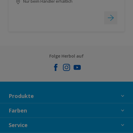
Nur beim Händler erhältlich
Folge Herbol auf
Produkte
FASSADENFARBEN
Farben
INNENFARBEN
KOLLEKTIONEN
Service
LACKE
FARBTRENDS