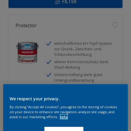
FILTER
Protector
wirtschaftliches Ein-Topf-System
zur Grund-, Zwischen- und
Schlussbeschichtung
aktiver Korrosionsschutz dank
2fach-Wirkung
sichere Haftung dank guter
Untergrundbenetzung
Nur beim Händler erhältlich
We respect your privacy.
By clicking “Accept All Cookies”, you agree to the storing of cookies
on your device to enhance site navigation, analyze site usage, and
assist in our marketing efforts.
Info