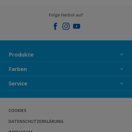
Folge Herbol auf
Produkte
FASSADENFARBEN
Farben
INNENFARBEN
KOLLEKTIONEN
Service
LACKE
FARBTRENDS
HOLZSCHUTZ
KONTAKT
FARBBERATUNG
GEWEBESYSTEM
DOWNLOADS
COOKIES
BODENSYSTEM
HERBOL NACHRICHTEN
DATENSCHUTZERKLÄRUNG
HERBOL WERBEMITTELSHOP
SCHULUNGEN