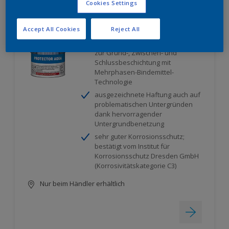
Cookies Settings
Protector Aqua
Accept All Cookies
Reject All
wirtschaftliches Ein-Topf-System
zur Grund-, Zwischen- und
Schlussbeschichtung mit
Mehrphasen-Bindemittel-
Technologie
ausgezeichnete Haftung auch auf
problematischen Untergründen
dank hervorragender
Untergrundbenetzung
sehr guter Korrosionsschutz;
bestätigt vom Institut für
Korrosionsschutz Dresden GmbH
(Korrosivitätskategorie C3)
Nur beim Händler erhältlich