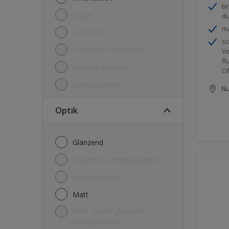
br
Lacke
du
ma
Holzschutz
sc
Consolan Holzschutz
Ve
fl
Gewebe-System
Of
Boden-System
Nu
Optik
Glänzend
Glänzend, Seidenglänzend
Hochglänzend
Matt
Matt, Seidenglänzend,
Hochglänzend