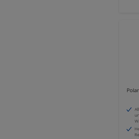
Polar
Al
un
Wa
He
Re