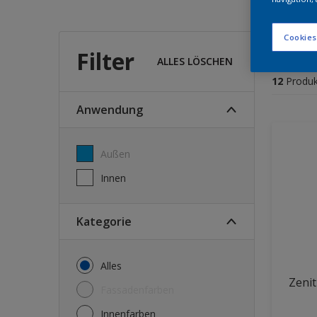
Wel
Cookies
Filter
ALLES LÖSCHEN
12
Produk
Anwendung
Außen
Innen
Kategorie
Alles
Zeni
Fassadenfarben
Innenfarben