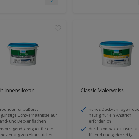
it Innensiloxan
Classic Malerweiss
lrounder für äußerst
hohes Deckvermögen, da
günstige Lichtverhältnisse auf
häufig nur ein Anstrich
nd- und Deckenflächen
erforderlich
rvorragend geeignet für die
durch kompakte Einstellun
novierung von Altanstrichen
füllend und gleichzeitig