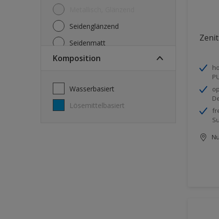
Metallisch, Glänzend
Seidenglänzend
Zenit
Seidenmatt
Komposition
Seidenmatt, Seidenglänzend
ho
Stumpfmatt
PU
wasserbasiert
op
Tuchmatt
D
lösemittelbasiert
fr
S
Nu