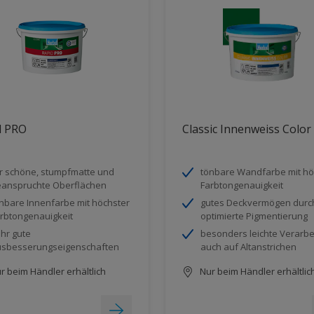
d PRO
Classic Innenweiss Color
r schöne, stumpfmatte und
tönbare Wandfarbe mit hö
anspruchte Oberflächen
Farbtongenauigkeit
nbare Innenfarbe mit höchster
gutes Deckvermögen durc
rbtongenauigkeit
optimierte Pigmentierung
hr gute
besonders leichte Verarbe
sbesserungseigenschaften
auch auf Altanstrichen
r beim Händler erhältlich
Nur beim Händler erhältlic