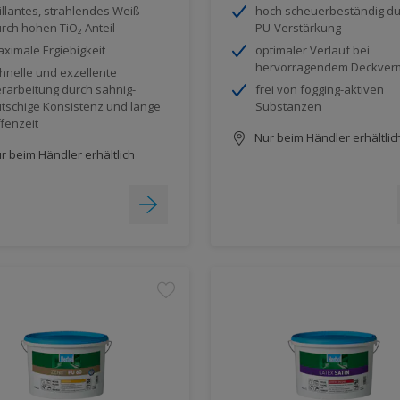
illantes, strahlendes Weiß
hoch scheuerbeständig du
rch hohen TiO₂-Anteil
PU-Verstärkung
ximale Ergiebigkeit
optimaler Verlauf bei
hervorragendem Deckve
hnelle und exzellente
rarbeitung durch sahnig-
frei von fogging-aktiven
utschige Konsistenz und lange
Substanzen
fenzeit
Nur beim Händler erhältlic
r beim Händler erhältlich