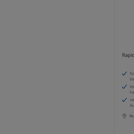
Rapi
fü
be
tö
Fa
se
Au
Nu