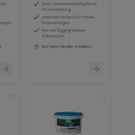
rch
hoch scheuerbeständig durch
PU-Verstärkung
optimaler Verlauf bei hohem
rmögen
Deckvermögen
frei von fogging-aktiven
Substanzen
h
Nur beim Händler erhältlich