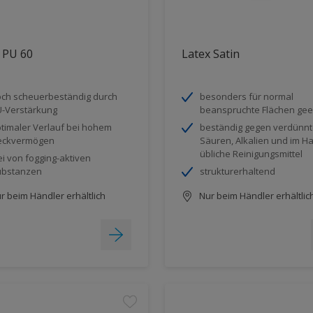
 PU 60
Latex Satin
ch scheuerbeständig durch
besonders für normal
-Verstärkung
beanspruchte Flächen gee
timaler Verlauf bei hohem
beständig gegen verdünn
eckvermögen
Säuren, Alkalien und im H
übliche Reinigungsmittel
ei von fogging-aktiven
ubstanzen
strukturerhaltend
r beim Händler erhältlich
Nur beim Händler erhältlic