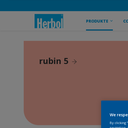
PRODUKTE
C
rubin 5
We respe
By clicking
navigation, 