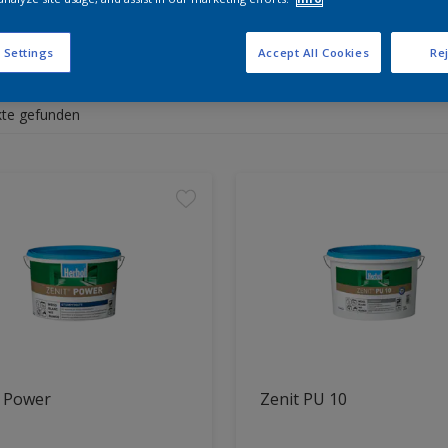
che Produkte brauchst du?
 Settings
Accept All Cookies
Rej
te gefunden
t Power
Zenit PU 10