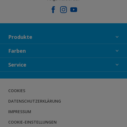
Produkte
FASSADENFARBEN
Farben
INNENFARBEN
KOLLEKTIONEN
Service
LACKE
FARBTRENDS
HOLZSCHUTZ
KONTAKT
FARBBERATUNG
GEWEBESYSTEM
DOWNLOADS
COOKIES
BODENSYSTEM
HERBOL NACHRICHTEN
DATENSCHUTZERKLÄRUNG
HERBOL WERBEMITTELSHOP
SCHULUNGEN
IMPRESSUM
COOKIE-EINSTELLUNGEN