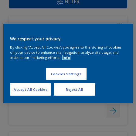
FILTER
Zenit Power
We respect your privacy.
brillantes, strahlendes Weiß durch
By clicking “Accept All Cookies”, you agree to the storing of cookies
hohen TiO₂-Anteil
on your device to enhance site navigation, analyze site usage, and
assist in our marketing efforts.
Info
maximale Ergiebigkeit
schnelle und exzellente
Verarbeitung durch sahnig-
Cookies Settings
flutschige Konsistenz und lange
Offenzeit
Accept All Cookies
Reject All
Nur beim Händler erhältlich