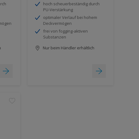
rch
hoch scheuerbeständig durch
PU-Verstärkung
optimaler Verlauf bei hohem
rmögen
Deckvermögen
frei von fogging-aktiven
Substanzen
h
Nur beim Händler erhältlich