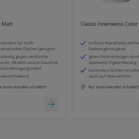
 Matt
Classic Innenweiss Color
sonders für stark
tönbare Wandfarbe mit hö
anspruchte Flächen geeignet
Farbtongenauigkeit
ständig gegen verdünnte
gutes Deckvermögen durc
uren, Alkalien und im Haushalt
optimierte Pigmentierung
liche Reinigungsmittel
besonders leichte Verarbe
rukturerhaltend
auch auf Altanstrichen
r beim Händler erhältlich
Nur beim Händler erhältlic