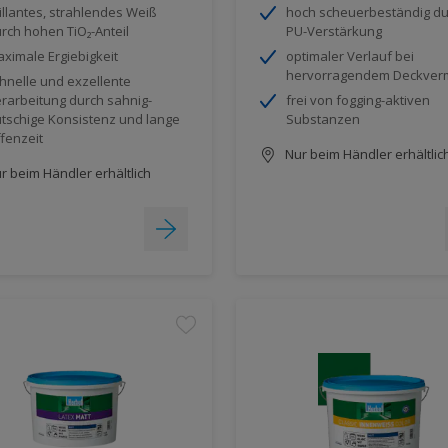
illantes, strahlendes Weiß
hoch scheuerbeständig du
rch hohen TiO₂-Anteil
PU-Verstärkung
ximale Ergiebigkeit
optimaler Verlauf bei
hervorragendem Deckve
hnelle und exzellente
rarbeitung durch sahnig-
frei von fogging-aktiven
utschige Konsistenz und lange
Substanzen
fenzeit
Nur beim Händler erhältlic
r beim Händler erhältlich