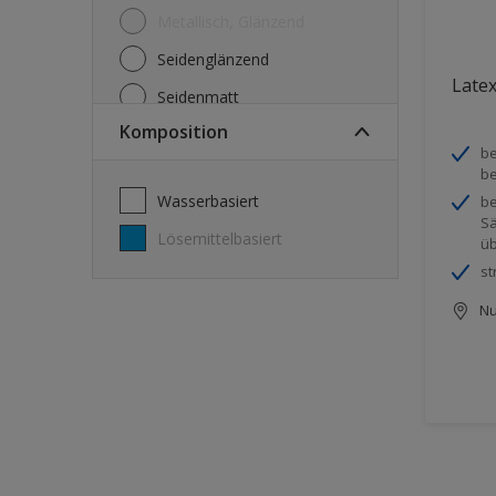
Metallisch, Glänzend
Seidenglänzend
Latex
Seidenmatt
Komposition
Seidenmatt, Seidenglänzend
be
Stumpfmatt
be
wasserbasiert
be
Tuchmatt
Sä
lösemittelbasiert
üb
st
Nu