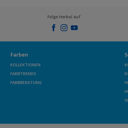
Folge Herbol auf
Farben
S
KOLLEKTIONEN
K
FARBTRENDS
D
FARBBERATUNG
H
H
S