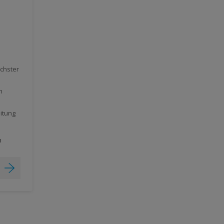
chster
h
itung
h