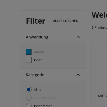
Wel
Filter
ALLES LÖSCHEN
5
Produkt
Anwendung
Außen
Innen
Kategorie
Alles
Zeni
Fassadenfarben
Innenfarben