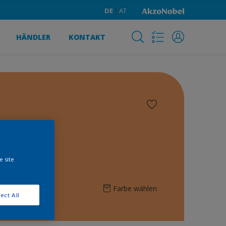
DE
AT
HÄNDLER
KONTAKT
e site
Farbe wählen
ect All