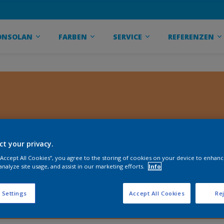
ONSOLAN
FARBEN
SERVICE
REFERENZEN
ct your privacy.
 “Accept All Cookies”, you agree to the storing of cookies on your device to enhanc
analyze site usage, and assist in our marketing efforts.
Info
 Settings
Accept All Cookies
Rej