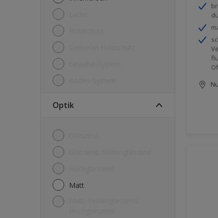
br
Lacke
du
ma
Holzschutz
sc
Consolan Holzschutz
Ve
fl
Gewebe-System
Of
Boden-System
Nu
Optik
Glänzend
Glänzend, Seidenglänzend
Hochglänzend
Matt
Matt, Seidenglänzend,
Hochglänzend