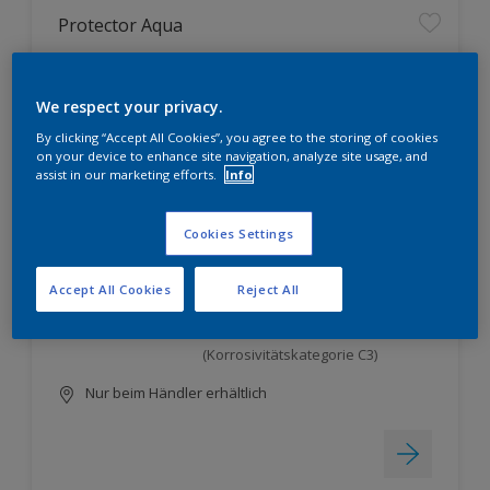
Protector Aqua
wirtschaftliches Ein-Topf-System
We respect your privacy.
zur Grund-, Zwischen- und
Schlussbeschichtung mit
By clicking “Accept All Cookies”, you agree to the storing of cookies
Mehrphasen-Bindemittel-
on your device to enhance site navigation, analyze site usage, and
Technologie
assist in our marketing efforts.
Info
ausgezeichnete Haftung auch auf
problematischen Untergründen
Cookies Settings
dank hervorragender
Untergrundbenetzung
Accept All Cookies
Reject All
sehr guter Korrosionsschutz;
bestätigt vom Institut für
Korrosionsschutz Dresden GmbH
(Korrosivitätskategorie C3)
Nur beim Händler erhältlich