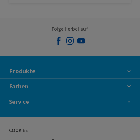
Folge Herbol auf
Produkte
FASSADENFARBEN
Farben
INNENFARBEN
KOLLEKTIONEN
Service
LACKE
FARBTRENDS
HOLZSCHUTZ
KONTAKT
FARBBERATUNG
GEWEBESYSTEM
DOWNLOADS
COOKIES
BODENSYSTEM
HERBOL NACHRICHTEN