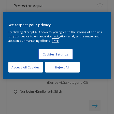
Protector Aqua
wirtschaftliches Ein-Topf-System
We respect your privacy.
zur Grund-, Zwischen- und
Schlussbeschichtung mit
By clicking “Accept All Cookies”, you agree to the storing of cookies
Mehrphasen-Bindemittel-
on your device to enhance site navigation, analyze site usage, and
Technologie
assist in our marketing efforts.
Info
ausgezeichnete Haftung auch auf
problematischen Untergründen
Cookies Settings
dank hervorragender
Untergrundbenetzung
Accept All Cookies
Reject All
sehr guter Korrosionsschutz;
bestätigt vom Institut für
Korrosionsschutz Dresden GmbH
(Korrosivitätskategorie C3)
Nur beim Händler erhältlich