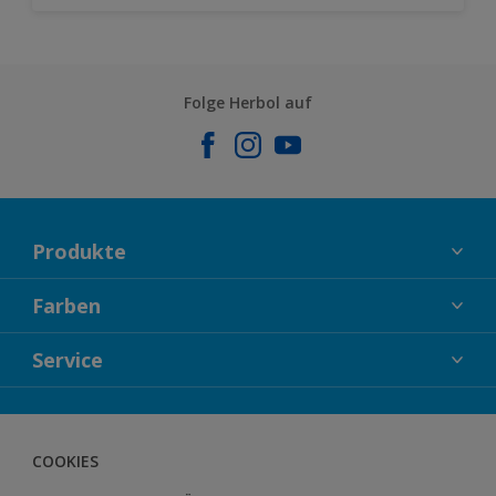
Folge Herbol auf
Produkte
FASSADENFARBEN
Farben
INNENFARBEN
KOLLEKTIONEN
Service
LACKE
FARBTRENDS
HOLZSCHUTZ
KONTAKT
FARBBERATUNG
GEWEBESYSTEM
DOWNLOADS
COOKIES
BODENSYSTEM
HERBOL NACHRICHTEN