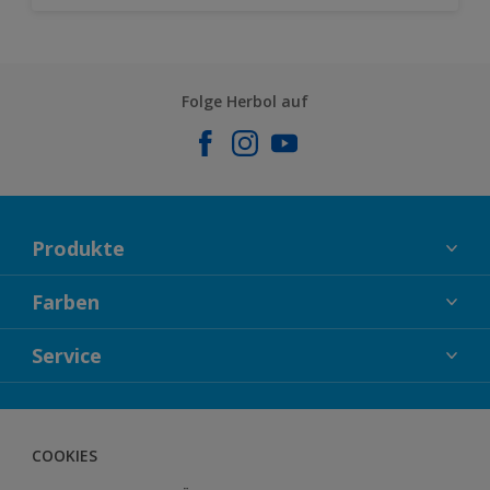
Folge Herbol auf
Produkte
FASSADENFARBEN
Farben
INNENFARBEN
KOLLEKTIONEN
Service
LACKE
FARBTRENDS
HOLZSCHUTZ
KONTAKT
FARBBERATUNG
GEWEBESYSTEM
DOWNLOADS
COOKIES
BODENSYSTEM
HERBOL NACHRICHTEN