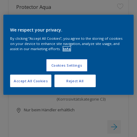
Protector Aqua
wirtschaftliches Ein-Topf-System
We respect your privacy.
zur Grund-, Zwischen- und
Schlussbeschichtung mit
By clicking “Accept All Cookies”, you agree to the storing of cookies
Mehrphasen-Bindemittel-
on your device to enhance site navigation, analyze site usage, and
Technologie
assist in our marketing efforts.
Info
ausgezeichnete Haftung auch auf
problematischen Untergründen
Cookies Settings
dank hervorragender
Untergrundbenetzung
Accept All Cookies
Reject All
sehr guter Korrosionsschutz;
bestätigt vom Institut für
Korrosionsschutz Dresden GmbH
(Korrosivitätskategorie C3)
Nur beim Händler erhältlich