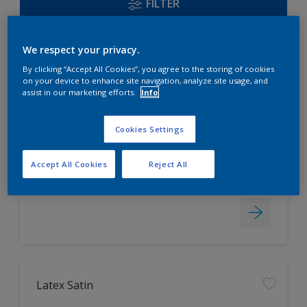
FILTER
We respect your privacy.
Acryl Satin
By clicking “Accept All Cookies”, you agree to the storing of cookies
on your device to enhance site navigation, analyze site usage, and
assist in our marketing efforts.
Info
universell einsetzbar, auch für
Fenster geeignet
Cookies Settings
hoch strapazierfähig
leicht zu verarbeiten
Accept All Cookies
Reject All
Nur beim Händler erhältlich
Latex Satin