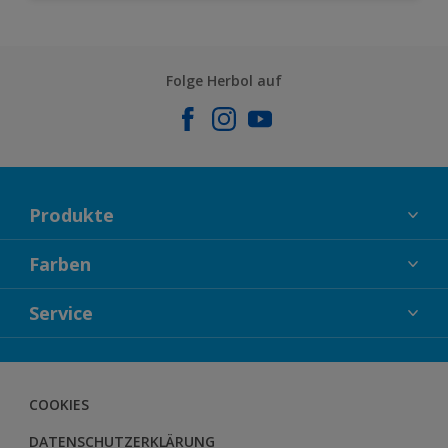
Folge Herbol auf
Produkte
FASSADENFARBEN
Farben
INNENFARBEN
KOLLEKTIONEN
Service
LACKE
FARBTRENDS
HOLZSCHUTZ
KONTAKT
FARBBERATUNG
GEWEBESYSTEM
DOWNLOADS
COOKIES
BODENSYSTEM
HERBOL NACHRICHTEN
DATENSCHUTZERKLÄRUNG
HERBOL WERBEMITTELSHOP