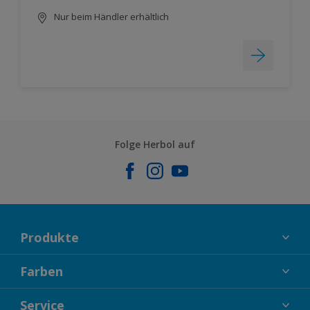
Nur beim Händler erhältlich
Folge Herbol auf
Produkte
FASSADENFARBEN
Farben
INNENFARBEN
KOLLEKTIONEN
Service
LACKE