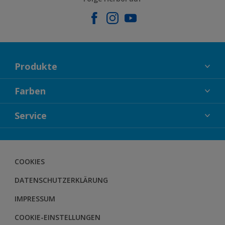
Produkte
FASSADENFARBEN
Farben
INNENFARBEN
KOLLEKTIONEN
Service
LACKE
FARBTRENDS
HOLZSCHUTZ
KONTAKT
FARBBERATUNG
GEWEBESYSTEM
DOWNLOADS
COOKIES
BODENSYSTEM
HERBOL NACHRICHTEN
DATENSCHUTZERKLÄRUNG
HERBOL WERBEMITTELSHOP
SCHULUNGEN
IMPRESSUM
COOKIE-EINSTELLUNGEN