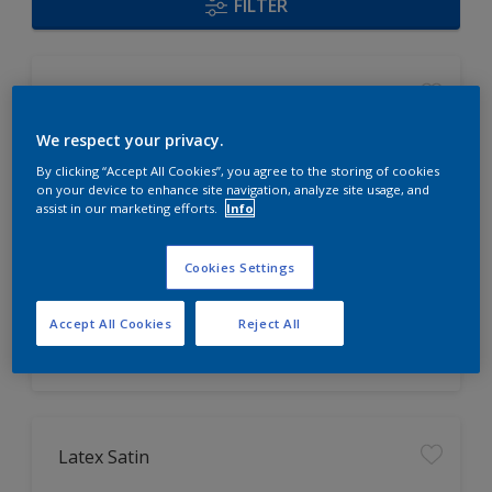
FILTER
Acryl Satin
We respect your privacy.
universell einsetzbar, auch für
By clicking “Accept All Cookies”, you agree to the storing of cookies
Fenster geeignet
on your device to enhance site navigation, analyze site usage, and
assist in our marketing efforts.
Info
hoch strapazierfähig
leicht zu verarbeiten
Cookies Settings
Nur beim Händler erhältlich
Accept All Cookies
Reject All
Latex Satin