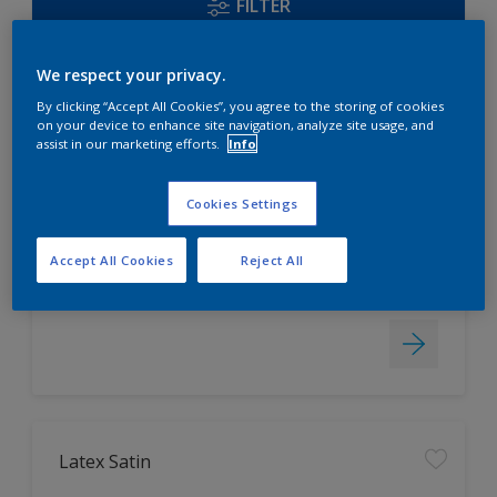
FILTER
We respect your privacy.
Acryl Satin
By clicking “Accept All Cookies”, you agree to the storing of cookies
on your device to enhance site navigation, analyze site usage, and
assist in our marketing efforts.
Info
universell einsetzbar, auch für
Fenster geeignet
Cookies Settings
hoch strapazierfähig
leicht zu verarbeiten
Accept All Cookies
Reject All
Nur beim Händler erhältlich
Latex Satin