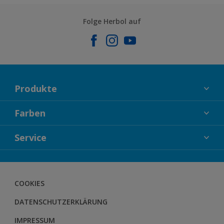
Folge Herbol auf
Produkte
FASSADENFARBEN
Farben
INNENFARBEN
KOLLEKTIONEN
Service
LACKE
FARBTRENDS
HOLZSCHUTZ
KONTAKT
FARBBERATUNG
GEWEBESYSTEM
DOWNLOADS
COOKIES
BODENSYSTEM
HERBOL NACHRICHTEN
DATENSCHUTZERKLÄRUNG
HERBOL WERBEMITTELSHOP
SCHULUNGEN
IMPRESSUM