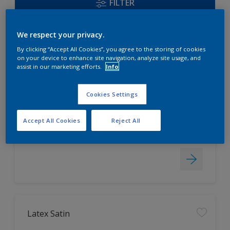
FILTER
We respect your privacy.
Acryl Satin
By clicking “Accept All Cookies”, you agree to the storing of cookies
on your device to enhance site navigation, analyze site usage, and
assist in our marketing efforts.
Info
universell einsetzbar, auch für
Fenster geeignet
Cookies Settings
hoch strapazierfähig
leicht zu verarbeiten
Accept All Cookies
Reject All
Nur beim Händler erhältlich
Latex Satin