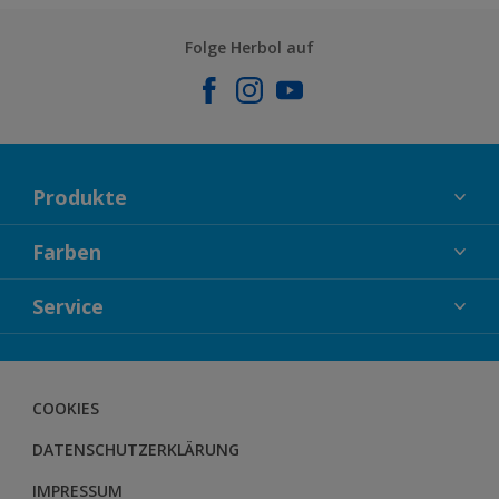
Folge Herbol auf
Produkte
FASSADENFARBEN
Farben
INNENFARBEN
KOLLEKTIONEN
Service
LACKE
FARBTRENDS
HOLZSCHUTZ
KONTAKT
FARBBERATUNG
GEWEBESYSTEM
DOWNLOADS
COOKIES
BODENSYSTEM
HERBOL NACHRICHTEN
DATENSCHUTZERKLÄRUNG
HERBOL WERBEMITTELSHOP
SCHULUNGEN
IMPRESSUM