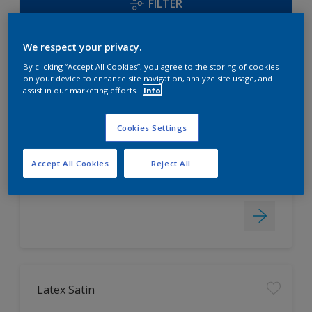
FILTER
We respect your privacy.
Acryl Satin
By clicking “Accept All Cookies”, you agree to the storing of cookies
on your device to enhance site navigation, analyze site usage, and
assist in our marketing efforts.
Info
universell einsetzbar, auch für
Fenster geeignet
Cookies Settings
hoch strapazierfähig
leicht zu verarbeiten
Accept All Cookies
Reject All
Nur beim Händler erhältlich
Latex Satin