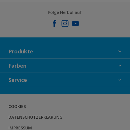
Folge Herbol auf
Produkte
FASSADENFARBEN
Farben
INNENFARBEN
KOLLEKTIONEN
Service
LACKE
FARBTRENDS
HOLZSCHUTZ
KONTAKT
FARBBERATUNG
GEWEBESYSTEM
DOWNLOADS
COOKIES
BODENSYSTEM
HERBOL NACHRICHTEN
DATENSCHUTZERKLÄRUNG
HERBOL WERBEMITTELSHOP
SCHULUNGEN
IMPRESSUM