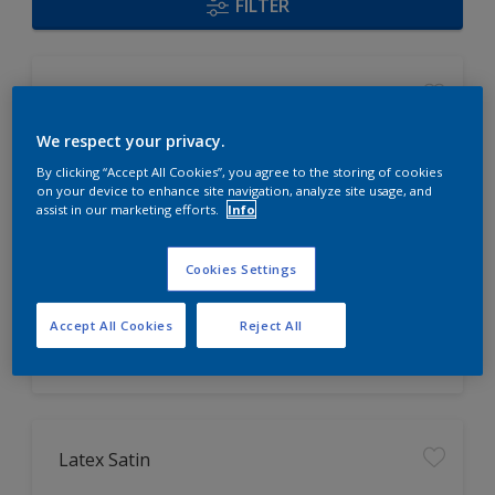
FILTER
Acryl Satin
We respect your privacy.
universell einsetzbar, auch für
By clicking “Accept All Cookies”, you agree to the storing of cookies
Fenster geeignet
on your device to enhance site navigation, analyze site usage, and
assist in our marketing efforts.
Info
hoch strapazierfähig
leicht zu verarbeiten
Cookies Settings
Nur beim Händler erhältlich
Accept All Cookies
Reject All
Latex Satin