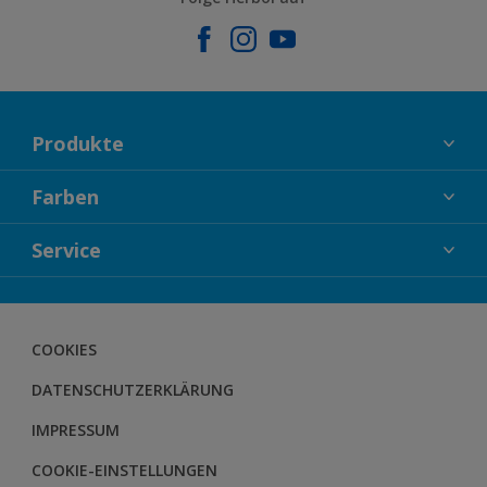
Produkte
FASSADENFARBEN
Farben
INNENFARBEN
KOLLEKTIONEN
Service
LACKE
FARBTRENDS
HOLZSCHUTZ
KONTAKT
FARBBERATUNG
GEWEBESYSTEM
DOWNLOADS
COOKIES
BODENSYSTEM
HERBOL NACHRICHTEN
DATENSCHUTZERKLÄRUNG
HERBOL WERBEMITTELSHOP
SCHULUNGEN
IMPRESSUM
COOKIE-EINSTELLUNGEN