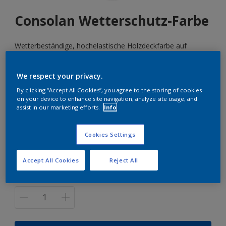
Consolan Wetterschutz-Farbe
Wetterbeständige, hochelastische Holzdeckfarbe auf
Wasserbasis
We respect your privacy.
By clicking “Accept All Cookies”, you agree to the storing of cookies
6019
on your device to enhance site navigation, analyze site usage, and
FARBE ÄNDERN
assist in our marketing efforts.
Info
Größe
Cookies Settings
1 L
2,5 L
10 L
Accept All Cookies
Reject All
Menge