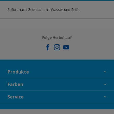
Sofort nach Gebrauch mit Wasser und Seife.
Folge Herbol auf
Produkte
FASSADENFARBEN
Farben
INNENFARBEN
KOLLEKTIONEN
Service
LACKE
FARBTRENDS
HOLZSCHUTZ
KONTAKT
FARBBERATUNG
GEWEBESYSTEM